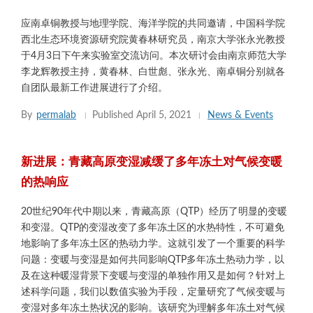
应南卓铜教授与地理学院、海洋学院的共同邀请，中国科学院
西北生态环境资源研究院黄春林研究员，南京大学张永光教授
于4月3日下午来实验室交流访问。本次研讨会由南京师范大学
李龙辉教授主持，黄春林、白世彪、张永光、南卓铜分别就各
自团队最新工作进展进行了介绍。
By
permalab
Published
April 5, 2021
News & Events
新进展：青藏高原变湿减缓了多年冻土对气候变暖
的热响应
20世纪90年代中期以来，青藏高原（QTP）经历了明显的变暖
和变湿。QTP的变湿改变了多年冻土区的水热特性，不可避免
地影响了多年冻土区的热动力学。这就引发了一个重要的科学
问题：变暖与变湿是如何共同影响QTP多年冻土热动力学，以
及在这种暖湿背景下变暖与变湿的单独作用又是如何？针对上
述科学问题，我们以数值实验为手段，定量研究了气候变暖与
变湿对多年冻土热状况的影响。该研究为理解多年冻土对气候