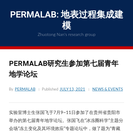
Skip
to
PERMALAB: 地表过程集成建
content
模
Zhuotong Nan's research group
PERMALAB研究生参加第七届青年
地学论坛
By
PERMALAB
Published
JULY 13, 2021
NEWS & EVENTS
实验室博士生张国飞于7月9~11日参加了在贵州省贵阳市
举办的第七届青年地学论坛。张国飞在“冰冻圈科学”主题分
会场“冻土变化及其环境效应”专题论坛中，做了题为“青藏