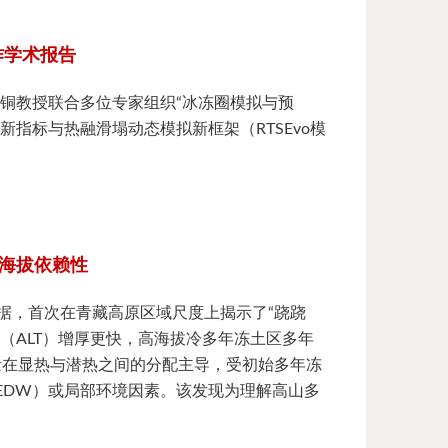
作学术报告
南卓铜教授联合多位专家组织“冰冻圈模拟与预
指标与热融滑塌动态模拟新框架（RTSEvo模
式海拔依赖性
据，首次在青藏高原区域尺度上揭示了“跷跷
（ALT）增厚更快，高海拔冷多年冻土区多年
量在显热与潜热之间的分配主导，受初始多年冻
EDW）或局部环境因素。该发现为理解高山多