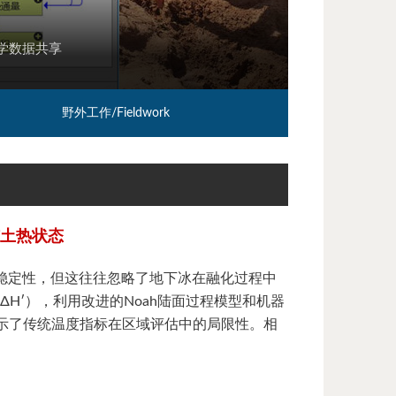
研究/Rese
1. 地表过程
野外工作/Fieldwork
年冻土热状态
稳定性，但这往往忽略了地下冰在融化过程中
ΔH′），利用改进的Noah陆面过程模型和机器
示了传统温度指标在区域评估中的局限性。相