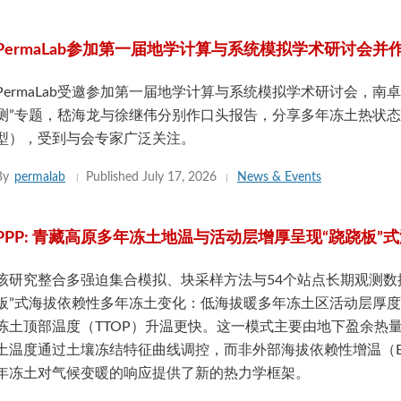
PermaLab参加第一届地学计算与系统模拟学术研讨会并
PermaLab受邀参加第一届地学计算与系统模拟学术研讨会，
测”专题，嵇海龙与徐继伟分别作口头报告，分享多年冻土热状态新
型），受到与会专家广泛关注。
By
permalab
Published
July 17, 2026
News & Events
PPP: 青藏高原多年冻土地温与活动层增厚呈现“跷跷板”
该研究整合多强迫集合模拟、块采样方法与54个站点长期观测数
板”式海拔依赖性多年冻土变化：低海拔暖多年冻土区活动层厚度
冻土顶部温度（TTOP）升温更快。这一模式主要由地下盈余热
土温度通过土壤冻结特征曲线调控，而非外部海拔依赖性增温（
年冻土对气候变暖的响应提供了新的热力学框架。