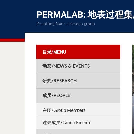
PERMALAB: 地表过程
Zhuotong Nan's research group
目录/MENU
动态/NEWS & EVENTS
研究/RESEARCH
成员/PEOPLE
在职/Group Members
过去成员/Group Emeriti