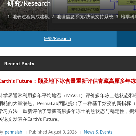
野外工作/Fieldwork
野外工作主要在青藏高原、祁连山区等区域。
研究/Research
Recent Posts
Earth’s Future：顾及地下冰含量重新评估青藏高原多
科学界通常利用多年平均地温（MAGT）评价多年冻土热状态和
消耗的大量潜热。PermaLab团队提出了一种基于焓变的新指标（
学习方法，重新评估了青藏高原多年冻土的热状态与稳定性，揭
关论文发表在Earth's Future。
By
permalab
Published
August 3, 2026
News & Events