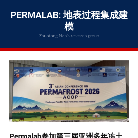
Skip
to
PERMALAB: 地表过程集成建
content
模
Zhuotong Nan's research group
Permalab参加第三届亚洲多年冻土