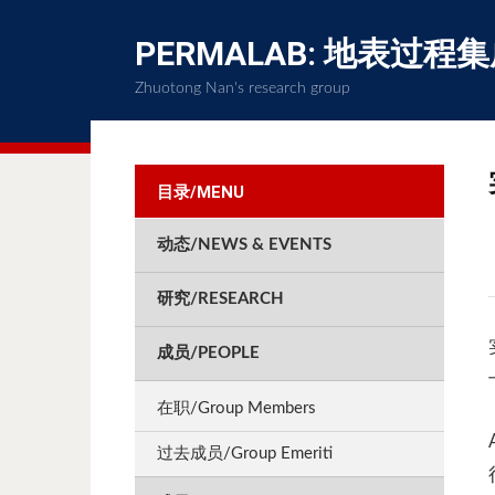
PERMALAB: 地表过程
Zhuotong Nan's research group
目录/MENU
动态/NEWS & EVENTS
研究/RESEARCH
成员/PEOPLE
在职/Group Members
过去成员/Group Emeriti