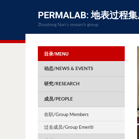
PERMALAB: 地表过程
Zhuotong Nan's research group
目录/MENU
动态/NEWS & EVENTS
研究/RESEARCH
成员/PEOPLE
在职/Group Members
过去成员/Group Emeriti