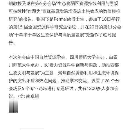
铜教授受邀在第6 分会场“生态脆弱区资源持续利用与景观
可持续性”作题为“青藏高原增温增湿冻土热效应的数值模拟
研究”的报告。张国飞是Permalab博士生，参加了18日举行
的第15 届全国资源科学研究生论坛，并在20日的第11分会
场“干旱半干旱区生态保护与高质量发展”受邀作了临时报
告。
本次年会由中国自然资源学会、四川师范大学主办，由四
川师范大学承办，以“着力资源科学创新与实践，助推西部
生态文明与发展”为主题，聚焦自然资源利用和生态环境保
护的突出矛盾和热点问题，推动学术交流。设置了26 个分
会场及5 个专业论坛进行专题研讨，共有1300多人参加会
议。/文: 南卓铜
Permalab
第
成
6
员
分