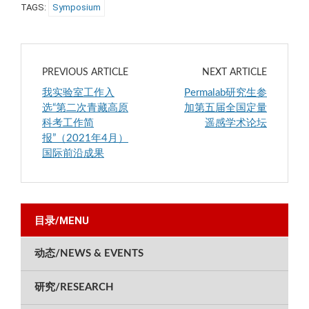
TAGS:
Symposium
参
会
加
场
2021
合
PREVIOUS ARTICLE
NEXT ARTICLE
自
影
我实验室工作入
Permalab研究生参
然
选“第二次青藏高原
加第五届全国定量
资
科考工作简
遥感学术论坛
源
报”（2021年4月）
年
国际前沿成果
会
目录/MENU
动态/NEWS & EVENTS
研究/RESEARCH