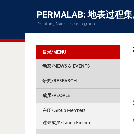
PERMALAB: 地表过程
Zhuotong Nan's research group
目录/MENU
动态/NEWS & EVENTS
研究/RESEARCH
成员/PEOPLE
在职/Group Members
过去成员/Group Emeriti