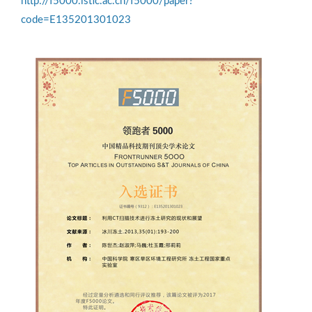
http://f5000.istic.ac.cn/f5000/paper?
code=E135201301023