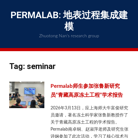
Skip
to
PERMALAB: 地表过程集成建
content
模
Zhuotong Nan's research group
Tag:
seminar
Permalab师生参加张鲁新研究
员“青藏高原冻土工程”学术报告
2026年3月13日，应上海师大牛富俊研究
员邀请，著名冻土科学家张鲁新教授作了
关于青藏高原冻土工程的学术报告。
Permalab南卓铜、赵淑萍老师及研究生张
诗娴参加了此次活动，学习了核心技术与